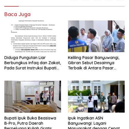
Baca Juga
Diduga Pungutan Liar
Keliling Pasar Banyuwangi,
Berbungkus Infaq dan Zakat,
Gibran Sebut Desainnya
Pada Surat Instruksi Bupati
Terbaik di Antara Pasar
Bondowoso
Revitalisasi
Bupati Ipuk Buka Beasiswa
Ipuk Ingatkan ASN
B-Pro, Putra Daerah
Banyuwangi: Layani
Berpeluang Kuliah Gratis
Masyarakat dengan Cepat,