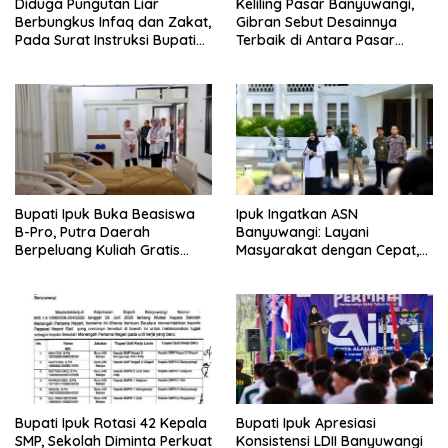
Diduga Pungutan Liar
Keliling Pasar Banyuwangi,
Berbungkus Infaq dan Zakat,
Gibran Sebut Desainnya
Pada Surat Instruksi Bupati
Terbaik di Antara Pasar
Bondowoso
Revitalisasi
Bupati Ipuk Buka Beasiswa
Ipuk Ingatkan ASN
B-Pro, Putra Daerah
Banyuwangi: Layani
Berpeluang Kuliah Gratis
Masyarakat dengan Cepat,
Sampai PPDS
Jangan Saling Lempar
Tanggung Jawab
Bupati Ipuk Rotasi 42 Kepala
Bupati Ipuk Apresiasi
SMP, Sekolah Diminta Perkuat
Konsistensi LDII Banyuwangi