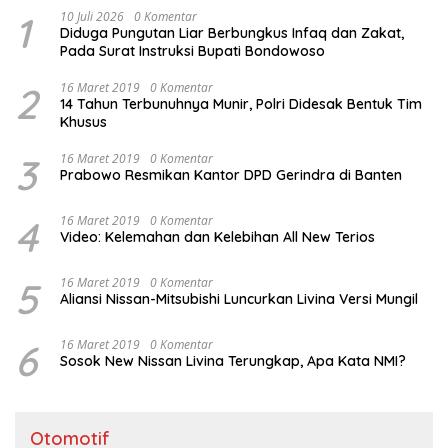
1
10 Juli 2026
0 Komentar
Diduga Pungutan Liar Berbungkus Infaq dan Zakat,
Pada Surat Instruksi Bupati Bondowoso
2
16 Maret 2019
0 Komentar
14 Tahun Terbunuhnya Munir, Polri Didesak Bentuk Tim
Khusus
3
16 Maret 2019
0 Komentar
Prabowo Resmikan Kantor DPD Gerindra di Banten
4
16 Maret 2019
0 Komentar
Video: Kelemahan dan Kelebihan All New Terios
5
16 Maret 2019
0 Komentar
Aliansi Nissan-Mitsubishi Luncurkan Livina Versi Mungil
6
16 Maret 2019
0 Komentar
Sosok New Nissan Livina Terungkap, Apa Kata NMI?
Otomotif