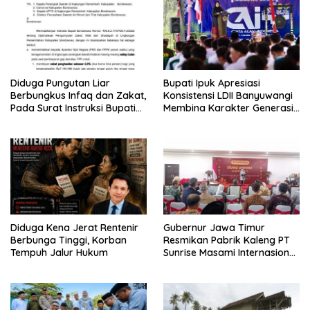
Diduga Pungutan Liar
Bupati Ipuk Apresiasi
Berbungkus Infaq dan Zakat,
Konsistensi LDII Banyuwangi
Pada Surat Instruksi Bupati
Membina Karakter Generasi
Bondowoso
Muda
Diduga Kena Jerat Rentenir
Gubernur Jawa Timur
Berbunga Tinggi, Korban
Resmikan Pabrik Kaleng PT
Tempuh Jalur Hukum
Sunrise Masami Internasional,
Perkuat Hilirisasi Industri
Perikanan Banyuwangi