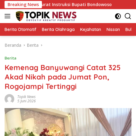
Langsung
a Surat Instruksi Bupati Bondowoso
Breaking News
Keliling Pasar Ban
ke
konten
Berita Otomotif
Berita Olahraga
Kejahatan
Nissan
Bulut
Beranda
Berita
Berita
Kemenag Banyuwangi Catat 325
Akad Nikah pada Jumat Pon,
Rogojampi Tertinggi
Topik News
5 Juni 2026