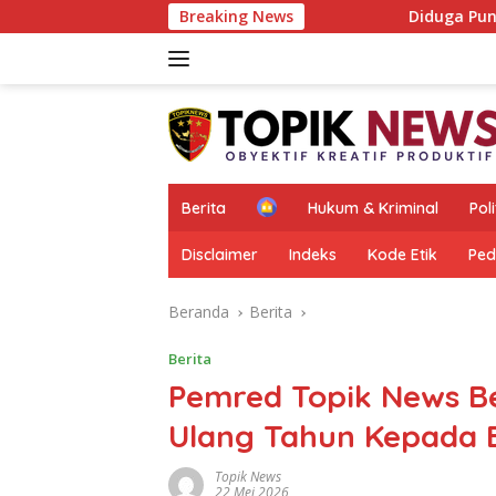
Langsung
Breaking News
Diduga Pungutan Liar Berbungkus In
ke
konten
H
Berita
Hukum & Kriminal
Poli
o
m
Disclaimer
Indeks
Kode Etik
Ped
e
Beranda
Berita
Berita
Pemred Topik News B
Ulang Tahun Kepada 
Topik News
22 Mei 2026