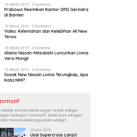
16 Maret 2019
0 Komentar
Prabowo Resmikan Kantor DPD Gerindra
di Banten
16 Maret 2019
0 Komentar
Video: Kelemahan dan Kelebihan All New
Terios
16 Maret 2019
0 Komentar
Aliansi Nissan-Mitsubishi Luncurkan Livina
Versi Mungil
16 Maret 2019
0 Komentar
Sosok New Nissan Livina Terungkap, Apa
Kata NMI?
tomotif
i adalah contoh keterangan untuk widget
ngan kategori otomotif, anda bisa dengan
dah memasukkannya pada widget.
29 Juni 2026
Usai Supercross Lanjut