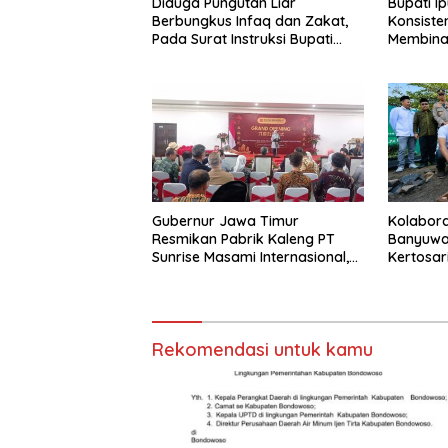
Diduga Pungutan Liar
Bupati Ip
Berbungkus Infaq dan Zakat,
Konsiste
Pada Surat Instruksi Bupati
Membina 
Bondowoso
Muda
Gubernur Jawa Timur
Kolaboras
Resmikan Pabrik Kaleng PT
Banyuwa
Sunrise Masami Internasional,
Kertosar
Perkuat Hilirisasi Industri
TPA
Perikanan Banyuwangi
Rekomendasi untuk kamu