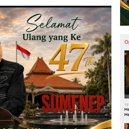
O
19
Me
M