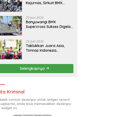
Kejurnas, Sirkuit BMX
Banyuwangi Bawa Berkah
Bagi Ekonomi Warga
29 Juni 2026
Banyuwangi BMX
Supercross Sukses Digelar,
UCI: Salah Satu Sirkuit
Terbaik Dunia
29 Juni 2026
Taklukkan Juara Asia,
Timnas Indonesia
Kawinkan Gelar Juara
Banyuwangi BMX
Supercross 2026
Selengkapnya
ita Kriminal
adalah contoh deskripsi untuk widget recent
 wpberita, anda bisa memasukkan deskripsi
 widget ini.