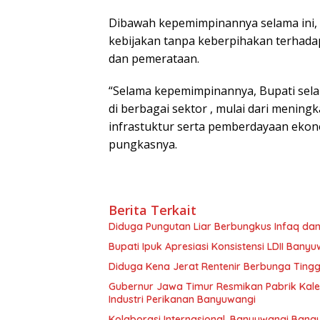
Dibawah kepemimpinannya selama ini,
kebijakan tanpa keberpihakan terhada
dan pemerataan.
“Selama kepemimpinannya, Bupati sel
di berbagai sektor , mulai dari menin
infrastuktur serta pemberdayaan ekono
pungkasnya.
Berita Terkait
Diduga Pungutan Liar Berbungkus Infaq dan
Bupati Ipuk Apresiasi Konsistensi LDII Ba
Diduga Kena Jerat Rentenir Berbunga Ting
Gubernur Jawa Timur Resmikan Pabrik Kaleng
Industri Perikanan Banyuwangi
Kolaborasi Internasional, Banyuwangi Bang