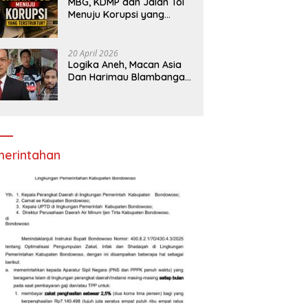
MBG, KDMP dan Jalan Tol
Menuju Korupsi yang
Terstruktur?
20 April 2026
Logika Aneh, Macan Asia
Dan Harimau Blambangan
Anggap Ormas,LSM
Seperti Satuan Polisi
Pamong Praja
erintahan