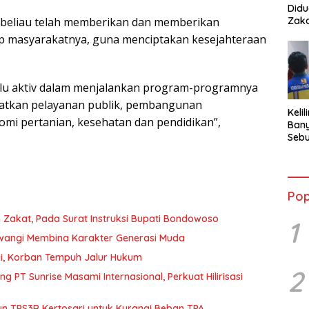
Didu
Zaka
 beliau telah memberikan dan memberikan
p masyarakatnya, guna menciptakan kesejahteraan
alu aktiv dalam menjalankan program-programnya
gkatkan pelayanan publik, pembangunan
Keli
mi pertanian, kesehatan dan pendidikan”,
Bany
Sebu
Terb
Pasa
Pop
 Zakat, Pada Surat Instruksi Bupati Bondowoso
1
nyuwangi Membina Karakter Generasi Muda
gi, Korban Tempuh Jalur Hukum
2
 PT Sunrise Masami Internasional, Perkuat Hilirisasi
un TPS3R Kertosari untuk Kurangi Beban TPA