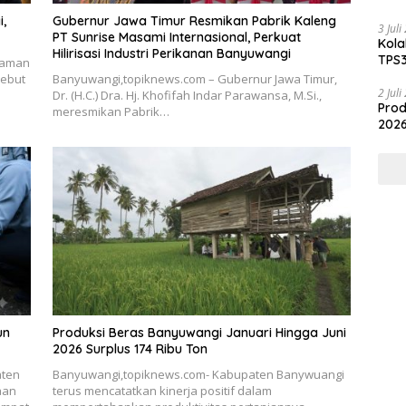
Hili
,
Gubernur Jawa Timur Resmikan Pabrik Kaleng
3 Jul
PT Sunrise Masami Internasional, Perkuat
Kola
Hilirisasi Industri Perikanan Banyuwangi
TPS3
jaman
sebut
Banyuwangi,topiknews.com – Gubernur Jawa Timur,
2 Jul
Dr. (H.C.) Dra. Hj. Khofifah Indar Parawansa, M.Si.,
Prod
meresmikan Pabrik…
2026
un
Produksi Beras Banyuwangi Januari Hingga Juni
2026 Surplus 174 Ribu Ton
aten
Banyuwangi,topiknews.com- Kabupaten Banywuangi
aan
terus mencatatkan kinerja positif dalam