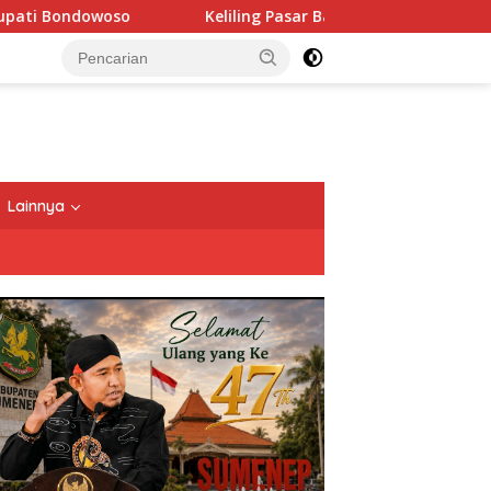
Keliling Pasar Banyuwangi, Gibran Sebut Desainnya Terbaik di 
Lainnya