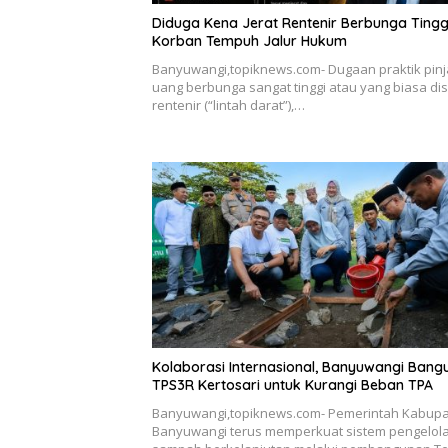
Diduga Kena Jerat Rentenir Berbunga Tinggi
Korban Tempuh Jalur Hukum
Banyuwangi,topiknews.com- Dugaan praktik pin
uang berbunga sangat tinggi atau yang biasa di
rentenir (“lintah darat”),…
Kolaborasi Internasional, Banyuwangi Bang
TPS3R Kertosari untuk Kurangi Beban TPA
Banyuwangi,topiknews.com- Pemerintah Kabup
Banyuwangi terus memperkuat sistem pengelol