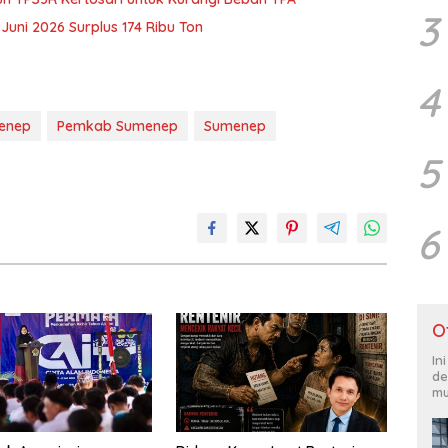
3
uni 2026 Surplus 174 Ribu Ton
4
enep
Pemkab Sumenep
Sumenep
5
6
O
In
de
mu