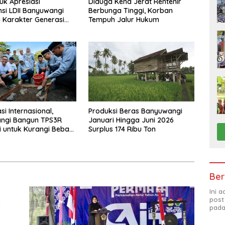
uk Apresiasi
Diduga Kena Jerat Rentenir
nsi LDII Banyuwangi
Berbunga Tinggi, Korban
Karakter Generasi
Tempuh Jalur Hukum
i Internasional,
Produksi Beras Banyuwangi
ngi Bangun TPS3R
Januari Hingga Juni 2026
i untuk Kurangi Beban
Surplus 174 Ribu Ton
Ber
Ini 
post
pada