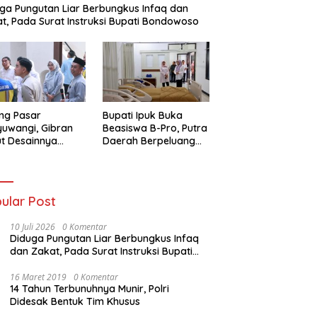
ga Pungutan Liar Berbungkus Infaq dan
t, Pada Surat Instruksi Bupati Bondowoso
ling Pasar
Bupati Ipuk Buka
uwangi, Gibran
Beasiswa B-Pro, Putra
t Desainnya
Daerah Berpeluang
aik di Antara
Kuliah Gratis Sampai
r Revitalisasi
PPDS
ular Post
10 Juli 2026
0 Komentar
Diduga Pungutan Liar Berbungkus Infaq
dan Zakat, Pada Surat Instruksi Bupati
Bondowoso
16 Maret 2019
0 Komentar
14 Tahun Terbunuhnya Munir, Polri
Didesak Bentuk Tim Khusus