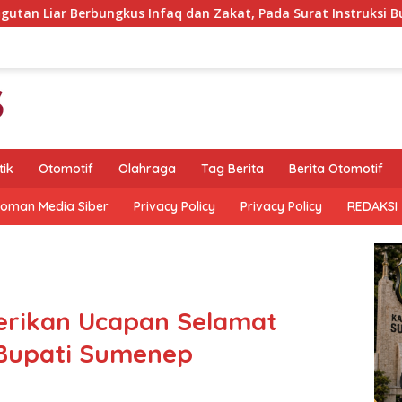
faq dan Zakat, Pada Surat Instruksi Bupati Bondowoso
tik
Otomotif
Olahraga
Tag Berita
Berita Otomotif
oman Media Siber
Privacy Policy
Privacy Policy
REDAKSI
erikan Ucapan Selamat
Bupati Sumenep