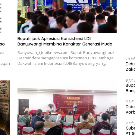
n
Bupati Ipuk Apresiasi Konsistensi LDII
oso
Banyuwangi Membina Karakter Generasi Muda
ksi
Banyuwangi,topiknews.com- Bupati Banyuwangi Ipuk
Fiestiandani mengapresiasi komitmen DPD Lembaga
10 Ju
adaqah
Dakwah Islam Indonesia (LDII) Banyuwangi yang…
Didu
Zaka
9 Jul
Bupa
Ban
9 Jul
Didu
Kor
4 Jul
Gube
PT S