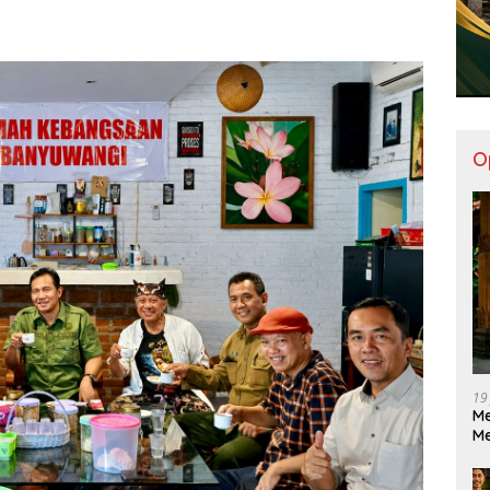
O
19
Me
M