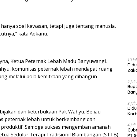
anya soal kawasan, tetapi juga tentang manusia,
utnya,” kata Aekanu.
10 Ju
oyna, Ketua Peternak Lebah Madu Banyuwangi.
Didu
hyu, komunitas peternak lebah mendapat ruang
Zaka
ang melalui pola kemitraan yang dibangun
9 Jul
Bupa
Ban
9 Jul
Didu
bijakan dan keterbukaan Pak Wahyu. Beliau
Kor
s peternak lebah untuk berkembang dan
4 Jul
ra produktif. Semoga sukses mengemban amanah
Gube
 Ketua Sedulur Terapi Tradisionil Blambangan (STTB)
PT S