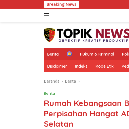
Langsung
Breaking News
Diduga Punguta
ke
konten
H
Berita
Hukum & Kriminal
Poli
o
m
Disclaimer
Indeks
Kode Etik
Ped
e
Beranda
Berita
Berita
Rumah Kebangsaan Ba
Perpisahan Hangat A
Selatan