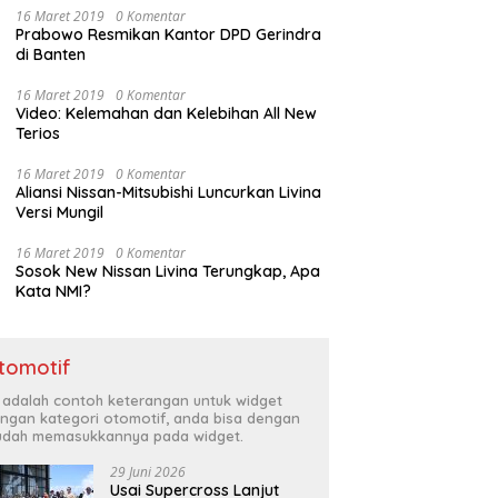
16 Maret 2019
0 Komentar
Prabowo Resmikan Kantor DPD Gerindra
di Banten
16 Maret 2019
0 Komentar
Video: Kelemahan dan Kelebihan All New
Terios
16 Maret 2019
0 Komentar
Aliansi Nissan-Mitsubishi Luncurkan Livina
Versi Mungil
16 Maret 2019
0 Komentar
Sosok New Nissan Livina Terungkap, Apa
Kata NMI?
tomotif
i adalah contoh keterangan untuk widget
ngan kategori otomotif, anda bisa dengan
dah memasukkannya pada widget.
29 Juni 2026
Usai Supercross Lanjut