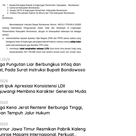
li 2026
ga Pungutan Liar Berbungkus Infaq dan
t, Pada Surat Instruksi Bupati Bondowoso
i 2026
ti Ipuk Apresiasi Konsistensi LDII
yuwangi Membina Karakter Generasi Muda
i 2026
ga Kena Jerat Rentenir Berbunga Tinggi,
ban Tempuh Jalur Hukum
i 2026
rnur Jawa Timur Resmikan Pabrik Kaleng
unrise Masami Internasional, Perkuat