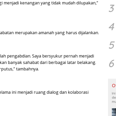
 menjadi kenangan yang tidak mudah dilupakan,”
3
4
 jabatan merupakan amanah yang harus dijalankan.
5
plah pengabdian. Saya bersyukur pernah menjadi
6
an banyak sahabat dari berbagai latar belakang.
terputus,” tambahnya.
O
ama ini menjadi ruang dialog dan kolaborasi
In
de
mu