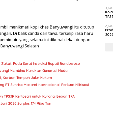
Hili
3 Jul
Kola
TPS3
2 Jul
mbil menikmati kopi khas Banyuwangi itu ditutup
Prod
gan. Di balik canda dan tawa, terselip rasa haru
2026
pemimpin yang selama ini dikenal dekat dengan
 Banyuwangi Selatan.
 Zakat, Pada Surat Instruksi Bupati Bondowoso
nyuwangi Membina Karakter Generasi Muda
gi, Korban Tempuh Jalur Hukum
 PT Sunrise Masami Internasional, Perkuat Hilirisasi
un TPS3R Kertosari untuk Kurangi Beban TPA
uni 2026 Surplus 174 Ribu Ton