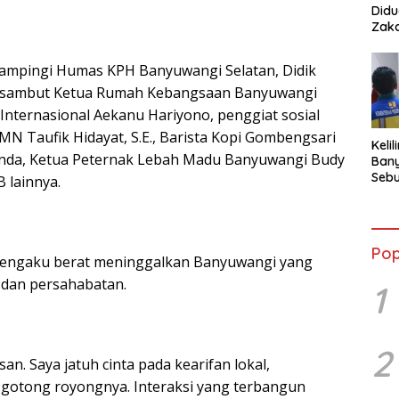
Didu
Zaka
ampingi Humas KPH Banyuwangi Selatan, Didik
u disambut Ketua Rumah Kebangsaan Banyuwangi
 Internasional Aekanu Hariyono, penggiat sosial
MN Taufik Hidayat, S.E., Barista Kopi Gombengsari
Keli
usenda, Ketua Peternak Lebah Madu Banyuwangi Budy
Bany
Sebu
 lainnya.
Terb
Pasa
Pop
mengaku berat meninggalkan Banyuwangi yang
dan persahabatan.
1
2
n. Saya jatuh cinta pada kearifan lokal,
gotong royongnya. Interaksi yang terbangun