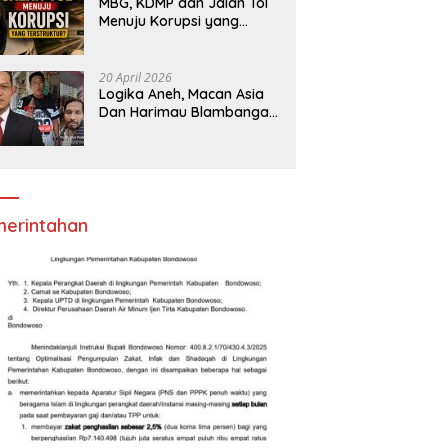
MBG, KDMP dan Jalan Tol
Menuju Korupsi yang
Terstruktur?
20 April 2026
Logika Aneh, Macan Asia
Dan Harimau Blambangan
Anggap Ormas,LSM
Seperti Satuan Polisi
Pamong Praja
erintahan