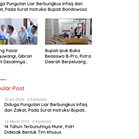
ga Pungutan Liar Berbungkus Infaq dan
t, Pada Surat Instruksi Bupati Bondowoso
ling Pasar
Bupati Ipuk Buka
uwangi, Gibran
Beasiswa B-Pro, Putra
t Desainnya
Daerah Berpeluang
aik di Antara
Kuliah Gratis Sampai
r Revitalisasi
PPDS
ular Post
10 Juli 2026
0 Komentar
Diduga Pungutan Liar Berbungkus Infaq
dan Zakat, Pada Surat Instruksi Bupati
Bondowoso
16 Maret 2019
0 Komentar
14 Tahun Terbunuhnya Munir, Polri
Didesak Bentuk Tim Khusus