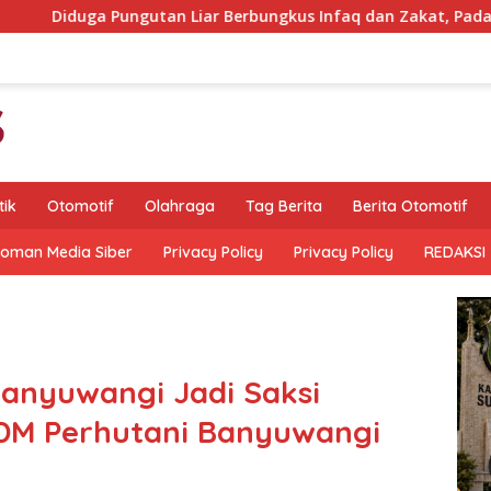
n Liar Berbungkus Infaq dan Zakat, Pada Surat Instruksi Bup
tik
Otomotif
Olahraga
Tag Berita
Berita Otomotif
oman Media Siber
Privacy Policy
Privacy Policy
REDAKSI
nyuwangi Jadi Saksi
DM Perhutani Banyuwangi