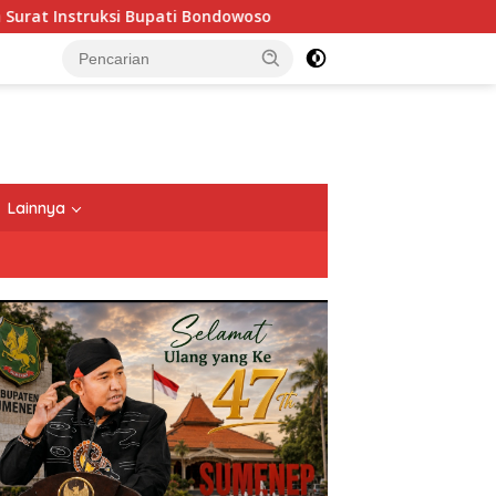
ati Bondowoso
Keliling Pasar Banyuwangi, Gibran Sebut 
Lainnya