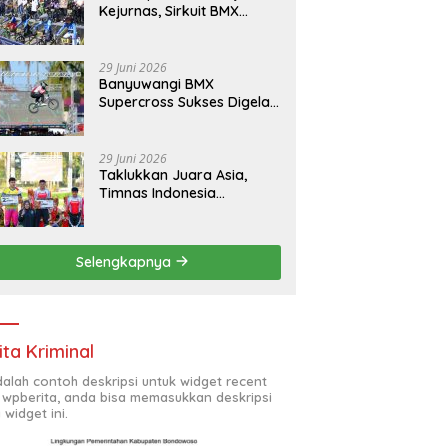
Kejurnas, Sirkuit BMX
Banyuwangi Bawa Berkah
Bagi Ekonomi Warga
29 Juni 2026
Banyuwangi BMX
Supercross Sukses Digelar,
UCI: Salah Satu Sirkuit
Terbaik Dunia
29 Juni 2026
Taklukkan Juara Asia,
Timnas Indonesia
Kawinkan Gelar Juara
Banyuwangi BMX
Supercross 2026
Selengkapnya
ita Kriminal
adalah contoh deskripsi untuk widget recent
 wpberita, anda bisa memasukkan deskripsi
 widget ini.