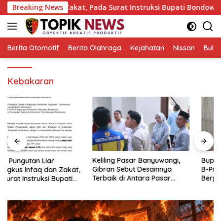
Langsung
nfaq dan Zakat, Pada Surat Instruksi Bupati Bondowoso
Breaking News
ke
konten
Berita Otomotif
Berita Olahraga
Kejahatan
Nissan
Bulut
Kebakaran
Keliling Pasar Banyuwangi,
Bupati Ipuk Buka Beasiswa
Gibran Sebut Desainnya
B-Pro, Putra Daerah
Terbaik di Antara Pasar
Berpeluang Kuliah Gratis
Revitalisasi
Sampai PPDS