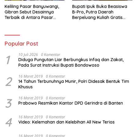
Keliling Pasar Banyuwangi,
Bupati Ipuk Buka Beasiswa
Gibran Sebut Desainnya
B-Pro, Putra Daerah
Terbaik di Antara Pasar
Berpeluang Kuliah Gratis
Revitalisasi
Sampai PPDS
Popular Post
1
10 Juli 2026
0 Komentar
Diduga Pungutan Liar Berbungkus Infaq dan Zakat,
Pada Surat Instruksi Bupati Bondowoso
2
16 Maret 2019
0 Komentar
14 Tahun Terbunuhnya Munir, Polri Didesak Bentuk Tim
Khusus
3
16 Maret 2019
0 Komentar
Prabowo Resmikan Kantor DPD Gerindra di Banten
4
16 Maret 2019
0 Komentar
Video: Kelemahan dan Kelebihan All New Terios
16 Maret 2019
0 Komentar