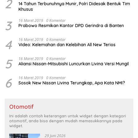
2
14 Tahun Terbunuhnya Munir, Polri Didesak Bentuk Tim
Khusus
3
16 Maret 2019
0 Komentar
Prabowo Resmikan Kantor DPD Gerindra di Banten
4
16 Maret 2019
0 Komentar
Video: Kelemahan dan Kelebihan All New Terios
5
16 Maret 2019
0 Komentar
Aliansi Nissan-Mitsubishi Luncurkan Livina Versi Mungil
6
16 Maret 2019
0 Komentar
Sosok New Nissan Livina Terungkap, Apa Kata NMI?
Otomotif
Ini adalah contoh keterangan untuk widget dengan kategori
otomotif, anda bisa dengan mudah memasukkannya pada
widget.
29 Juni 2026