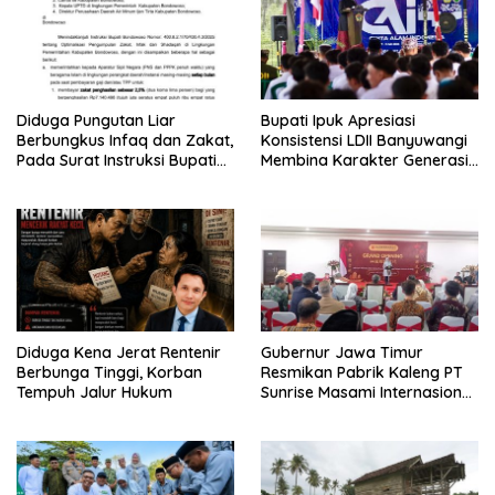
Diduga Pungutan Liar
Bupati Ipuk Apresiasi
Berbungkus Infaq dan Zakat,
Konsistensi LDII Banyuwangi
Pada Surat Instruksi Bupati
Membina Karakter Generasi
Bondowoso
Muda
Diduga Kena Jerat Rentenir
Gubernur Jawa Timur
Berbunga Tinggi, Korban
Resmikan Pabrik Kaleng PT
Tempuh Jalur Hukum
Sunrise Masami Internasional,
Perkuat Hilirisasi Industri
Perikanan Banyuwangi