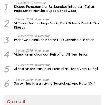
1
10 Juli 2026
0 Komentar
Diduga Pungutan Liar Berbungkus Infaq dan Zakat,
Pada Surat Instruksi Bupati Bondowoso
2
16 Maret 2019
0 Komentar
14 Tahun Terbunuhnya Munir, Polri Didesak Bentuk Tim
Khusus
3
16 Maret 2019
0 Komentar
Prabowo Resmikan Kantor DPD Gerindra di Banten
4
16 Maret 2019
0 Komentar
Video: Kelemahan dan Kelebihan All New Terios
5
16 Maret 2019
0 Komentar
Aliansi Nissan-Mitsubishi Luncurkan Livina Versi Mungil
6
16 Maret 2019
0 Komentar
Sosok New Nissan Livina Terungkap, Apa Kata NMI?
Otomotif