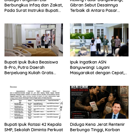
Berbungkus Infaq dan Zakat,
Gibran Sebut Desainnya
Pada Surat Instruksi Bupati
Terbaik di Antara Pasar
Bondowoso
Revitalisasi
Bupati Ipuk Buka Beasiswa
Ipuk Ingatkan ASN
B-Pro, Putra Daerah
Banyuwangi: Layani
Berpeluang Kuliah Gratis
Masyarakat dengan Cepat,
Sampai PPDS
Jangan Saling Lempar
Tanggung Jawab
Bupati Ipuk Rotasi 42 Kepala
Diduga Kena Jerat Rentenir
SMP, Sekolah Diminta Perkuat
Berbunga Tinggi, Korban