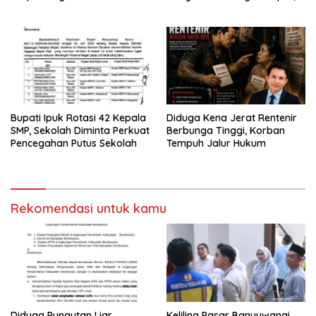
Sampai PPDS
Jangan Saling Lempar
Tanggung Jawab
Bupati Ipuk Rotasi 42 Kepala
Diduga Kena Jerat Rentenir
SMP, Sekolah Diminta Perkuat
Berbunga Tinggi, Korban
Pencegahan Putus Sekolah
Tempuh Jalur Hukum
Rekomendasi untuk kamu
Diduga Pungutan Liar
Keliling Pasar Banyuwangi,