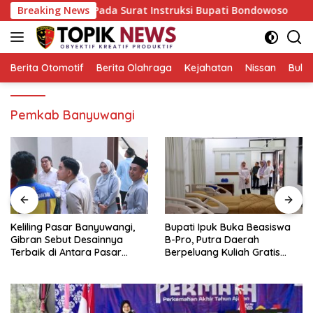
Langsung
 Zakat, Pada Surat Instruksi Bupati Bondowoso
Breaking News
Kelili
ke
konten
Berita Otomotif
Berita Olahraga
Kejahatan
Nissan
Bulut
Pemkab Banyuwangi
Keliling Pasar Banyuwangi,
Bupati Ipuk Buka Beasiswa
Gibran Sebut Desainnya
B-Pro, Putra Daerah
Terbaik di Antara Pasar
Berpeluang Kuliah Gratis
Revitalisasi
Sampai PPDS