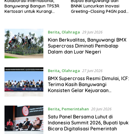
Kolaborasi Internasional,
Bupati Banyuwangi dan
Banyuwangi Bangun TPS3R
BNNK Luncurkan Inovasi
Kertosari untuk Kurangi
Greeting–Closing P4GN pada
Beban TPA
Seluruh Layanan Publik
Berita
,
Olahraga
29 Juni 2026
Kian Berkualitas, Banyuwangi BMX
Supercross Diminati Pembalap
Dalam dan Luar Negeri
Berita
,
Olahraga
27 Juni 2026
BMX Supercross Resmi Dimulai, ICF:
Terima Kasih Banyuwangi
Konsisten Gelar Kejuaraan
Internasional
Berita
,
Pemerintahan
20 Juni 2026
Satu Panel Bersama Luhut di
Indonesia Summit 2026, Bupati Ipuk
Bicara Digitalisasi Pemerintah