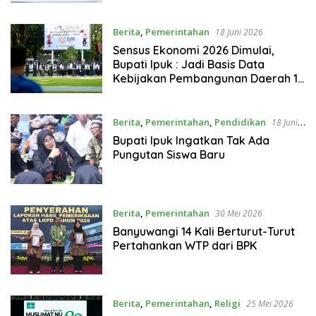
Berita
,
Pemerintahan
18 Juni 2026
Sensus Ekonomi 2026 Dimulai,
Bupati Ipuk : Jadi Basis Data
Kebijakan Pembangunan Daerah 10
Tahun ke Depan
Berita
,
Pemerintahan
,
Pendidikan
18 Juni
2026
Bupati Ipuk Ingatkan Tak Ada
Pungutan Siswa Baru
Berita
,
Pemerintahan
30 Mei 2026
Banyuwangi 14 Kali Berturut-Turut
Pertahankan WTP dari BPK
Berita
,
Pemerintahan
,
Religi
25 Mei 2026