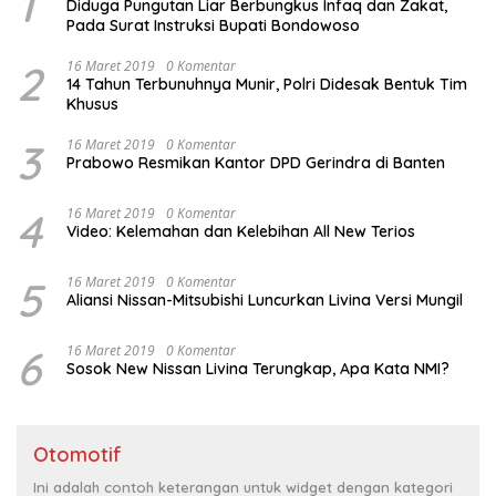
1
Diduga Pungutan Liar Berbungkus Infaq dan Zakat,
Pada Surat Instruksi Bupati Bondowoso
2
16 Maret 2019
0 Komentar
14 Tahun Terbunuhnya Munir, Polri Didesak Bentuk Tim
Khusus
3
16 Maret 2019
0 Komentar
Prabowo Resmikan Kantor DPD Gerindra di Banten
4
16 Maret 2019
0 Komentar
Video: Kelemahan dan Kelebihan All New Terios
5
16 Maret 2019
0 Komentar
Aliansi Nissan-Mitsubishi Luncurkan Livina Versi Mungil
6
16 Maret 2019
0 Komentar
Sosok New Nissan Livina Terungkap, Apa Kata NMI?
Otomotif
Ini adalah contoh keterangan untuk widget dengan kategori