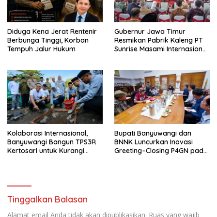
Diduga Kena Jerat Rentenir
Gubernur Jawa Timur
Berbunga Tinggi, Korban
Resmikan Pabrik Kaleng PT
Tempuh Jalur Hukum
Sunrise Masami Internasional,
Perkuat Hilirisasi Industri
Perikanan Banyuwangi
Kolaborasi Internasional,
Bupati Banyuwangi dan
Banyuwangi Bangun TPS3R
BNNK Luncurkan Inovasi
Kertosari untuk Kurangi
Greeting–Closing P4GN pada
Beban TPA
Seluruh Layanan Publik
Tinggalkan Balasan
Alamat email Anda tidak akan dipublikasikan.
Ruas yang wajib