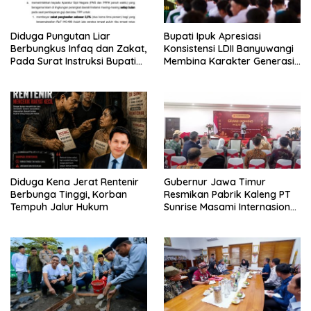
Diduga Pungutan Liar
Bupati Ipuk Apresiasi
Berbungkus Infaq dan Zakat,
Konsistensi LDII Banyuwangi
Pada Surat Instruksi Bupati
Membina Karakter Generasi
Bondowoso
Muda
Diduga Kena Jerat Rentenir
Gubernur Jawa Timur
Berbunga Tinggi, Korban
Resmikan Pabrik Kaleng PT
Tempuh Jalur Hukum
Sunrise Masami Internasional,
Perkuat Hilirisasi Industri
Perikanan Banyuwangi