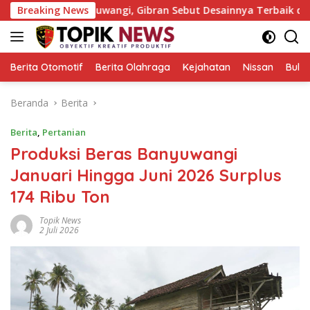
Langsung
asar Banyuwangi, Gibran Sebut Desainnya Terbaik di Antara Pasar
Breaking News
ke
konten
Berita Otomotif
Berita Olahraga
Kejahatan
Nissan
Bulut
Beranda
Berita
Berita
,
Pertanian
Produksi Beras Banyuwangi
Januari Hingga Juni 2026 Surplus
174 Ribu Ton
Topik News
2 Juli 2026