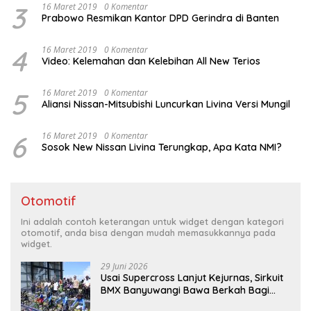
3
16 Maret 2019
0 Komentar
Prabowo Resmikan Kantor DPD Gerindra di Banten
4
16 Maret 2019
0 Komentar
Video: Kelemahan dan Kelebihan All New Terios
5
16 Maret 2019
0 Komentar
Aliansi Nissan-Mitsubishi Luncurkan Livina Versi Mungil
6
16 Maret 2019
0 Komentar
Sosok New Nissan Livina Terungkap, Apa Kata NMI?
Otomotif
Ini adalah contoh keterangan untuk widget dengan kategori
otomotif, anda bisa dengan mudah memasukkannya pada
widget.
29 Juni 2026
Usai Supercross Lanjut Kejurnas, Sirkuit
BMX Banyuwangi Bawa Berkah Bagi
Ekonomi Warga