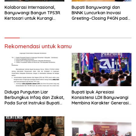
Kolaborasi Internasional,
Bupati Banyuwangi dan
Banyuwangi Bangun TPS3R
BNNK Luncurkan Inovasi
Kertosari untuk Kurangi
Greeting–Closing P4GN pada
Beban TPA
Seluruh Layanan Publik
Rekomendasi untuk kamu
Diduga Pungutan Liar
Bupati Ipuk Apresiasi
Berbungkus Infaq dan Zakat,
Konsistensi LDII Banyuwangi
Pada Surat Instruksi Bupati
Membina Karakter Generasi
Bondowoso
Muda