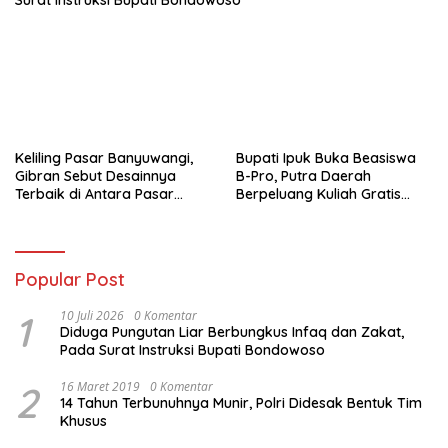
Keliling Pasar Banyuwangi,
Bupati Ipuk Buka Beasiswa
Gibran Sebut Desainnya
B-Pro, Putra Daerah
Terbaik di Antara Pasar
Berpeluang Kuliah Gratis
Revitalisasi
Sampai PPDS
Popular Post
1
10 Juli 2026
0 Komentar
Diduga Pungutan Liar Berbungkus Infaq dan Zakat,
Pada Surat Instruksi Bupati Bondowoso
2
16 Maret 2019
0 Komentar
14 Tahun Terbunuhnya Munir, Polri Didesak Bentuk Tim
Khusus