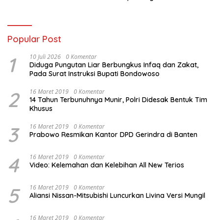
Revitalisasi
Sampai PPDS
Popular Post
1
10 Juli 2026
0 Komentar
Diduga Pungutan Liar Berbungkus Infaq dan Zakat,
Pada Surat Instruksi Bupati Bondowoso
2
16 Maret 2019
0 Komentar
14 Tahun Terbunuhnya Munir, Polri Didesak Bentuk Tim
Khusus
3
16 Maret 2019
0 Komentar
Prabowo Resmikan Kantor DPD Gerindra di Banten
4
16 Maret 2019
0 Komentar
Video: Kelemahan dan Kelebihan All New Terios
5
16 Maret 2019
0 Komentar
Aliansi Nissan-Mitsubishi Luncurkan Livina Versi Mungil
16 Maret 2019
0 Komentar