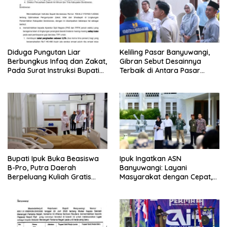
Diduga Pungutan Liar
Keliling Pasar Banyuwangi,
Berbungkus Infaq dan Zakat,
Gibran Sebut Desainnya
Pada Surat Instruksi Bupati
Terbaik di Antara Pasar
Bondowoso
Revitalisasi
Bupati Ipuk Buka Beasiswa
Ipuk Ingatkan ASN
B-Pro, Putra Daerah
Banyuwangi: Layani
Berpeluang Kuliah Gratis
Masyarakat dengan Cepat,
Sampai PPDS
Jangan Saling Lempar
Tanggung Jawab