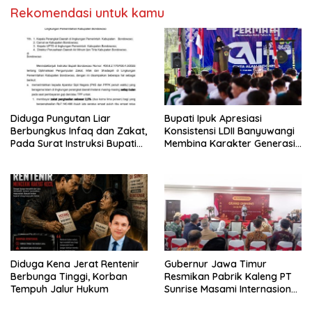
Rekomendasi untuk kamu
Diduga Pungutan Liar
Bupati Ipuk Apresiasi
Berbungkus Infaq dan Zakat,
Konsistensi LDII Banyuwangi
Pada Surat Instruksi Bupati
Membina Karakter Generasi
Bondowoso
Muda
Diduga Kena Jerat Rentenir
Gubernur Jawa Timur
Berbunga Tinggi, Korban
Resmikan Pabrik Kaleng PT
Tempuh Jalur Hukum
Sunrise Masami Internasional,
Perkuat Hilirisasi Industri