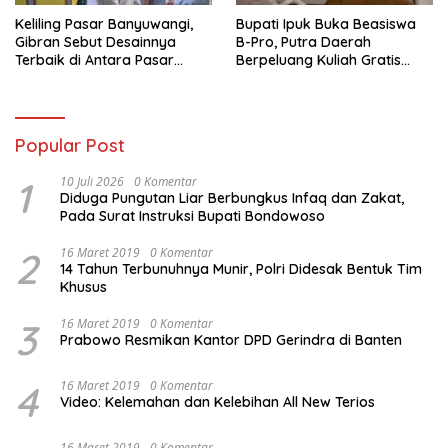
Keliling Pasar Banyuwangi,
Bupati Ipuk Buka Beasiswa
Gibran Sebut Desainnya
B-Pro, Putra Daerah
Terbaik di Antara Pasar
Berpeluang Kuliah Gratis
Revitalisasi
Sampai PPDS
Popular Post
1
10 Juli 2026
0 Komentar
Diduga Pungutan Liar Berbungkus Infaq dan Zakat,
Pada Surat Instruksi Bupati Bondowoso
2
16 Maret 2019
0 Komentar
14 Tahun Terbunuhnya Munir, Polri Didesak Bentuk Tim
Khusus
3
16 Maret 2019
0 Komentar
Prabowo Resmikan Kantor DPD Gerindra di Banten
4
16 Maret 2019
0 Komentar
Video: Kelemahan dan Kelebihan All New Terios
16 Maret 2019
0 Komentar