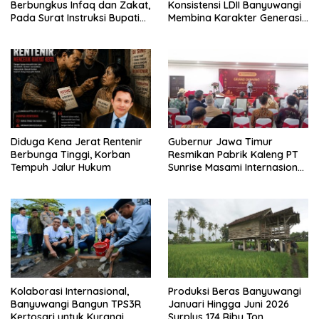
Berbungkus Infaq dan Zakat,
Konsistensi LDII Banyuwangi
Pada Surat Instruksi Bupati
Membina Karakter Generasi
Bondowoso
Muda
Diduga Kena Jerat Rentenir
Gubernur Jawa Timur
Berbunga Tinggi, Korban
Resmikan Pabrik Kaleng PT
Tempuh Jalur Hukum
Sunrise Masami Internasional,
Perkuat Hilirisasi Industri
Perikanan Banyuwangi
Kolaborasi Internasional,
Produksi Beras Banyuwangi
Banyuwangi Bangun TPS3R
Januari Hingga Juni 2026
Kertosari untuk Kurangi
Surplus 174 Ribu Ton