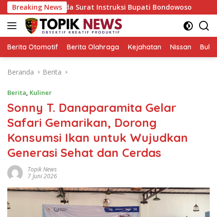
Langsung
, Pada Surat Instruksi Bupati Bondowoso
Breaking News
Keliling Pasa
ke
konten
Berita Otomotif
Berita Olahraga
Kejahatan
Nissan
Bulut
Beranda
Berita
Berita
,
Kuliner
Sonny T. Danaparamita Gelar
Safari Gemarikan, Dorong
Konsumsi Ikan untuk Wujudkan
Generasi Sehat dan Cerdas
Topik News
7 Juni 2026