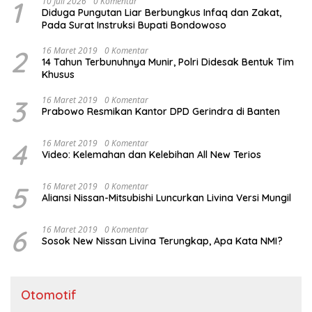
1
10 Juli 2026
0 Komentar
Diduga Pungutan Liar Berbungkus Infaq dan Zakat,
Pada Surat Instruksi Bupati Bondowoso
2
16 Maret 2019
0 Komentar
14 Tahun Terbunuhnya Munir, Polri Didesak Bentuk Tim
Khusus
3
16 Maret 2019
0 Komentar
Prabowo Resmikan Kantor DPD Gerindra di Banten
4
16 Maret 2019
0 Komentar
Video: Kelemahan dan Kelebihan All New Terios
5
16 Maret 2019
0 Komentar
Aliansi Nissan-Mitsubishi Luncurkan Livina Versi Mungil
6
16 Maret 2019
0 Komentar
Sosok New Nissan Livina Terungkap, Apa Kata NMI?
Otomotif