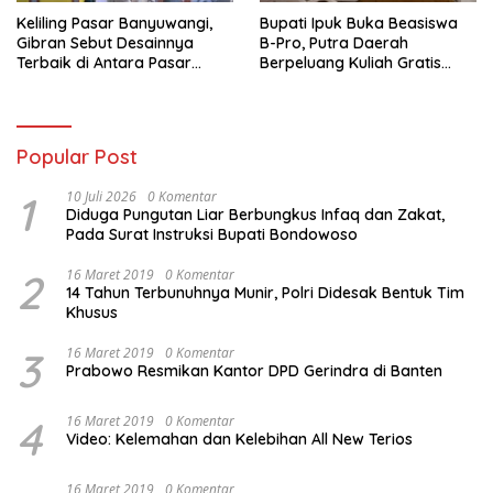
Keliling Pasar Banyuwangi,
Bupati Ipuk Buka Beasiswa
Gibran Sebut Desainnya
B-Pro, Putra Daerah
Terbaik di Antara Pasar
Berpeluang Kuliah Gratis
Revitalisasi
Sampai PPDS
Popular Post
1
10 Juli 2026
0 Komentar
Diduga Pungutan Liar Berbungkus Infaq dan Zakat,
Pada Surat Instruksi Bupati Bondowoso
2
16 Maret 2019
0 Komentar
14 Tahun Terbunuhnya Munir, Polri Didesak Bentuk Tim
Khusus
3
16 Maret 2019
0 Komentar
Prabowo Resmikan Kantor DPD Gerindra di Banten
4
16 Maret 2019
0 Komentar
Video: Kelemahan dan Kelebihan All New Terios
16 Maret 2019
0 Komentar