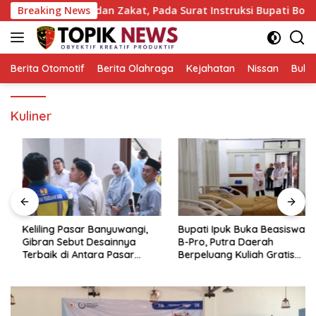
Langsung
kus Infaq dan Zakat, Pada Surat Instruksi Bupati Bondowoso
Breaking News
ke
konten
Berita Otomotif
Berita Olahraga
Kejahatan
Nissan
Bulut
Kuliner
Keliling Pasar Banyuwangi,
Bupati Ipuk Buka Beasiswa
Gibran Sebut Desainnya
B-Pro, Putra Daerah
Terbaik di Antara Pasar
Berpeluang Kuliah Gratis
Revitalisasi
Sampai PPDS