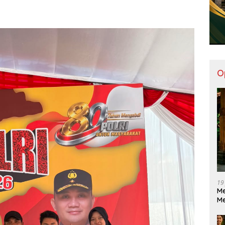
O
19
Me
M