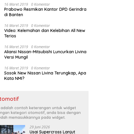
16 Maret 2019
0 Komentar
Prabowo Resmikan Kantor DPD Gerindra
di Banten
16 Maret 2019
0 Komentar
Video: Kelemahan dan Kelebihan All New
Terios
16 Maret 2019
0 Komentar
Aliansi Nissan-Mitsubishi Luncurkan Livina
Versi Mungil
16 Maret 2019
0 Komentar
Sosok New Nissan Livina Terungkap, Apa
Kata NMI?
tomotif
i adalah contoh keterangan untuk widget
ngan kategori otomotif, anda bisa dengan
dah memasukkannya pada widget.
29 Juni 2026
Usai Supercross Lanjut