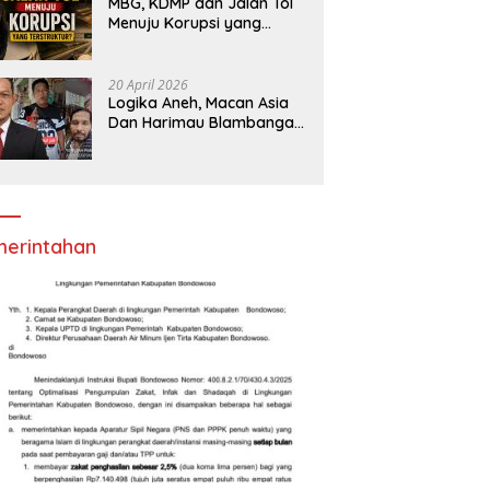
MBG, KDMP dan Jalan Tol
Menuju Korupsi yang
Terstruktur?
20 April 2026
Logika Aneh, Macan Asia
Dan Harimau Blambangan
Anggap Ormas,LSM
Seperti Satuan Polisi
Pamong Praja
erintahan