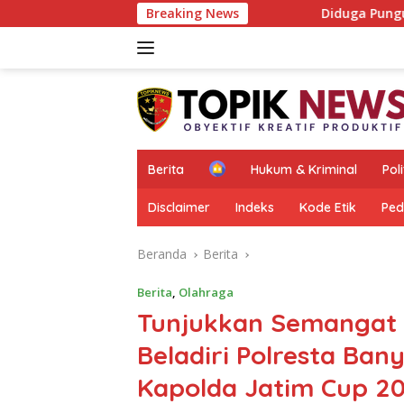
Langsung
Breaking News
Diduga Pungutan Liar Berbungkus Infa
ke
konten
H
Berita
Hukum & Kriminal
Poli
o
m
Disclaimer
Indeks
Kode Etik
Ped
e
Beranda
Berita
Berita
,
Olahraga
Tunjukkan Semangat
Beladiri Polresta Ban
Kapolda Jatim Cup 2