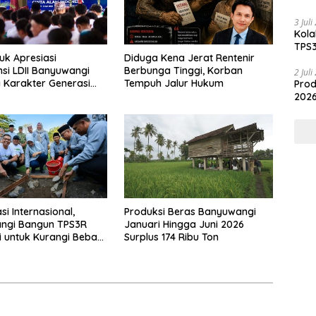
Hili
3 Jul
Kola
TPS3
uk Apresiasi
Diduga Kena Jerat Rentenir
nsi LDII Banyuwangi
Berbunga Tinggi, Korban
2 Jul
Karakter Generasi
Tempuh Jalur Hukum
Prod
2026
i Internasional,
Produksi Beras Banyuwangi
ngi Bangun TPS3R
Januari Hingga Juni 2026
i untuk Kurangi Beban
Surplus 174 Ribu Ton