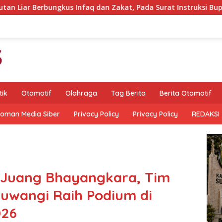
q dan Zakat, Pada Surat Instruksi Bupati Bondowoso
K
tik
Otomotif
Olahraga
Tag Berita
Berita Otomotif
oman Media Siber
Privacy Policy
Privacy Policy
REDAKSI
 Juang Bhayangkara, Tim
yuwangi Raih Podium di
026