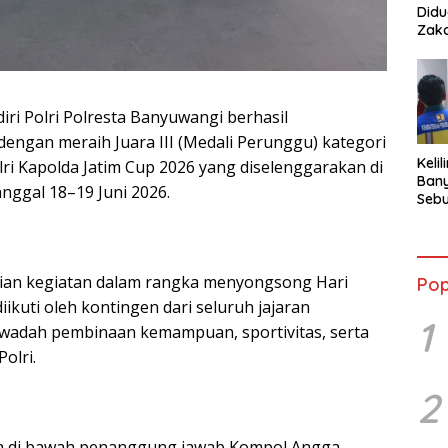
Didu
Zaka
iri Polri Polresta Banyuwangi berhasil
gan meraih Juara III (Medali Perunggu) kategori
Keli
lri Kapolda Jatim Cup 2026 yang diselenggarakan di
Bany
nggal 18–19 Juni 2026.
Sebu
Terb
Pasa
ian kegiatan dalam rangka menyongsong Hari
Pop
kuti oleh kontingen dari seluruh jajaran
1
 wadah pembinaan kemampuan, sportivitas, serta
olri.
2
da di bawah penanggung jawab Kompol Angga