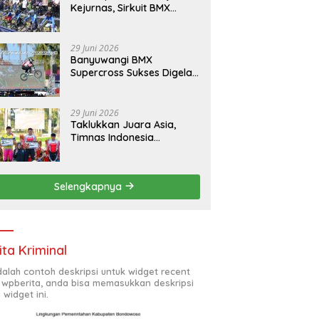
Kejurnas, Sirkuit BMX
Banyuwangi Bawa Berkah
Bagi Ekonomi Warga
29 Juni 2026
Banyuwangi BMX
Supercross Sukses Digelar,
UCI: Salah Satu Sirkuit
Terbaik Dunia
29 Juni 2026
Taklukkan Juara Asia,
Timnas Indonesia
Kawinkan Gelar Juara
Banyuwangi BMX
Supercross 2026
Selengkapnya
ita Kriminal
adalah contoh deskripsi untuk widget recent
 wpberita, anda bisa memasukkan deskripsi
 widget ini.