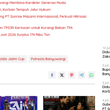
nyuwangi Membina Karakter Generasi Muda
gi, Korban Tempuh Jalur Hukum
 PT Sunrise Masami Internasional, Perkuat Hilirisasi
un TPS3R Kertosari untuk Kurangi Beban TPA
uni 2026 Surplus 174 Ribu Ton
10 Ju
Didu
Zaka
olda Jatim Cup
Polresta Banyuwangi
9 Jul
Bupa
Ban
9 Jul
Didu
Kor
4 Jul
Gube
PT S