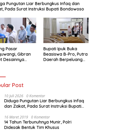
ga Pungutan Liar Berbungkus Infaq dan
t, Pada Surat Instruksi Bupati Bondowoso
ling Pasar
Bupati Ipuk Buka
uwangi, Gibran
Beasiswa B-Pro, Putra
t Desainnya
Daerah Berpeluang
aik di Antara
Kuliah Gratis Sampai
r Revitalisasi
PPDS
ular Post
10 Juli 2026
0 Komentar
Diduga Pungutan Liar Berbungkus Infaq
dan Zakat, Pada Surat Instruksi Bupati
Bondowoso
16 Maret 2019
0 Komentar
14 Tahun Terbunuhnya Munir, Polri
Didesak Bentuk Tim Khusus