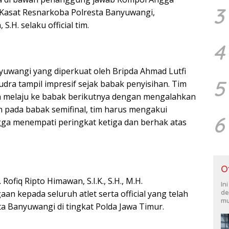
3
ku Kasat Resnarkoba Polresta Banyuwangi,
.H. selaku official tim.
4
nyuwangi yang diperkuat oleh Bripda Ahmad Lutfi
5
dra tampil impresif sejak babak penyisihan. Tim
an melaju ke babak berikutnya dengan mengalahkan
 pada babak semifinal, tim harus mengakui
6
ga menempati peringkat ketiga dan berhak atas
O
fiq Ripto Himawan, S.I.K., S.H., M.H.
In
de
n kepada seluruh atlet serta official yang telah
mu
 Banyuwangi di tingkat Polda Jawa Timur.