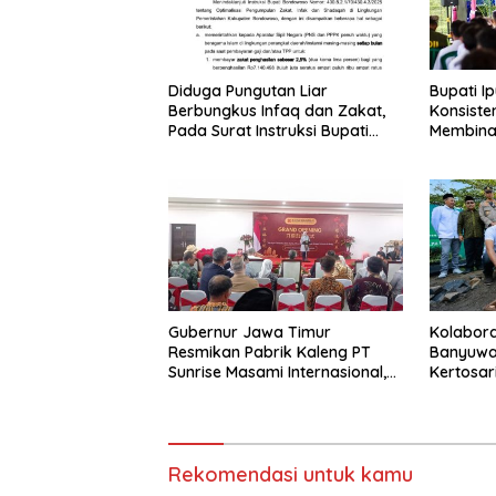
Diduga Pungutan Liar
Bupati Ip
Berbungkus Infaq dan Zakat,
Konsiste
Pada Surat Instruksi Bupati
Membina 
Bondowoso
Muda
Gubernur Jawa Timur
Kolaboras
Resmikan Pabrik Kaleng PT
Banyuwa
Sunrise Masami Internasional,
Kertosar
Perkuat Hilirisasi Industri
TPA
Perikanan Banyuwangi
Rekomendasi untuk kamu