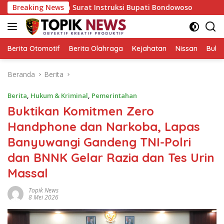
Langsung
 Pada Surat Instruksi Bupati Bondowoso
Breaking News
Keliling Pasar
ke
konten
Berita Otomotif
Berita Olahraga
Kejahatan
Nissan
Bulut
Beranda
Berita
Berita
,
Hukum & Kriminal
,
Pemerintahan
Buktikan Komitmen Zero
Handphone dan Narkoba, Lapas
Banyuwangi Gandeng TNI-Polri
dan BNNK Gelar Razia dan Tes Urin
Massal
Topik News
8 Mei 2026