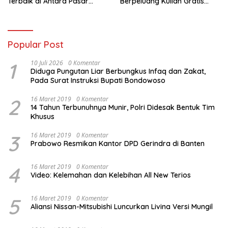
Terbaik di Antara Pasar
Berpeluang Kuliah Gratis
Revitalisasi
Sampai PPDS
Popular Post
1
10 Juli 2026
0 Komentar
Diduga Pungutan Liar Berbungkus Infaq dan Zakat,
Pada Surat Instruksi Bupati Bondowoso
2
16 Maret 2019
0 Komentar
14 Tahun Terbunuhnya Munir, Polri Didesak Bentuk Tim
Khusus
3
16 Maret 2019
0 Komentar
Prabowo Resmikan Kantor DPD Gerindra di Banten
4
16 Maret 2019
0 Komentar
Video: Kelemahan dan Kelebihan All New Terios
5
16 Maret 2019
0 Komentar
Aliansi Nissan-Mitsubishi Luncurkan Livina Versi Mungil