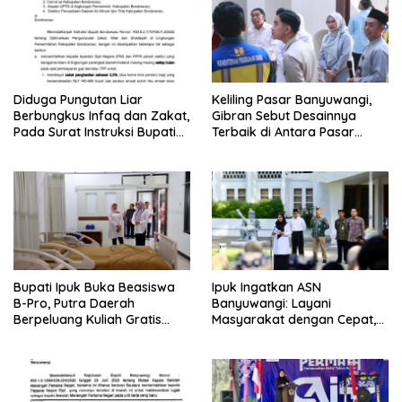
Diduga Pungutan Liar
Keliling Pasar Banyuwangi,
Berbungkus Infaq dan Zakat,
Gibran Sebut Desainnya
Pada Surat Instruksi Bupati
Terbaik di Antara Pasar
Bondowoso
Revitalisasi
Bupati Ipuk Buka Beasiswa
Ipuk Ingatkan ASN
B-Pro, Putra Daerah
Banyuwangi: Layani
Berpeluang Kuliah Gratis
Masyarakat dengan Cepat,
Sampai PPDS
Jangan Saling Lempar
Tanggung Jawab