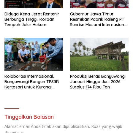
Diduga Kena Jerat Rentenir
Gubernur Jawa Timur
Berbunga Tinggi, Korban
Resmikan Pabrik Kaleng PT
Tempuh Jalur Hukum
Sunrise Masami Internasional,
Perkuat Hilirisasi Industri
Perikanan Banyuwangi
Kolaborasi Internasional,
Produksi Beras Banyuwangi
Banyuwangi Bangun TPS3R
Januari Hingga Juni 2026
Kertosari untuk Kurangi
Surplus 174 Ribu Ton
Beban TPA
Tinggalkan Balasan
Alamat email Anda tidak akan dipublikasikan.
Ruas yang wajib
ditandai
*