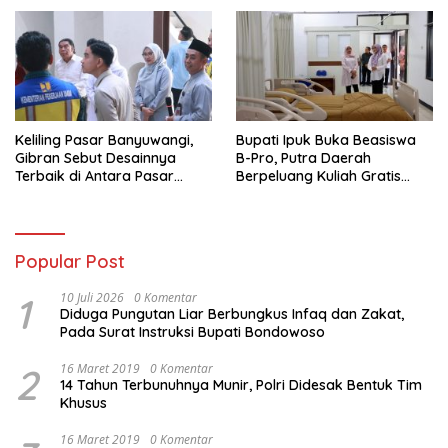
Keliling Pasar Banyuwangi,
Bupati Ipuk Buka Beasiswa
Gibran Sebut Desainnya
B-Pro, Putra Daerah
Terbaik di Antara Pasar
Berpeluang Kuliah Gratis
Revitalisasi
Sampai PPDS
Popular Post
1
10 Juli 2026
0 Komentar
Diduga Pungutan Liar Berbungkus Infaq dan Zakat,
Pada Surat Instruksi Bupati Bondowoso
2
16 Maret 2019
0 Komentar
14 Tahun Terbunuhnya Munir, Polri Didesak Bentuk Tim
Khusus
16 Maret 2019
0 Komentar