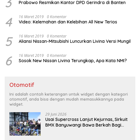
3
Prabowo Resmikan Kantor DPD Gerindra di Banten
4
16 Maret 2019
0 Komentar
Video: Kelemahan dan Kelebihan All New Terios
5
16 Maret 2019
0 Komentar
Aliansi Nissan-Mitsubishi Luncurkan Livina Versi Mungil
6
16 Maret 2019
0 Komentar
Sosok New Nissan Livina Terungkap, Apa Kata NMI?
Otomotif
Ini adalah contoh keterangan untuk widget dengan kategori
otomotif, anda bisa dengan mudah memasukkannya pada
widget.
29 Juni 2026
Usai Supercross Lanjut Kejurnas, Sirkuit
BMX Banyuwangi Bawa Berkah Bagi
Ekonomi Warga