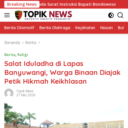
Langsung
at, Pada Surat Instruksi Bupati Bondowoso
Breaking News
Keliling P
ke
konten
Berita Otomotif
Berita Olahraga
Kejahatan
Nissan
Bulut
Beranda
Berita
Berita
,
Religi
Salat Iduladha di Lapas
Banyuwangi, Warga Binaan Diajak
Petik Hikmah Keikhlasan
Topik News
27 Mei 2026