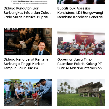
Diduga Pungutan Liar
Bupati Ipuk Apresiasi
Berbungkus Infaq dan Zakat,
Konsistensi LDII Banyuwangi
Pada Surat Instruksi Bupati
Membina Karakter Generasi
Bondowoso
Muda
Diduga Kena Jerat Rentenir
Gubernur Jawa Timur
Berbunga Tinggi, Korban
Resmikan Pabrik Kaleng PT
Tempuh Jalur Hukum
Sunrise Masami Internasional,
Perkuat Hilirisasi Industri
Perikanan Banyuwangi