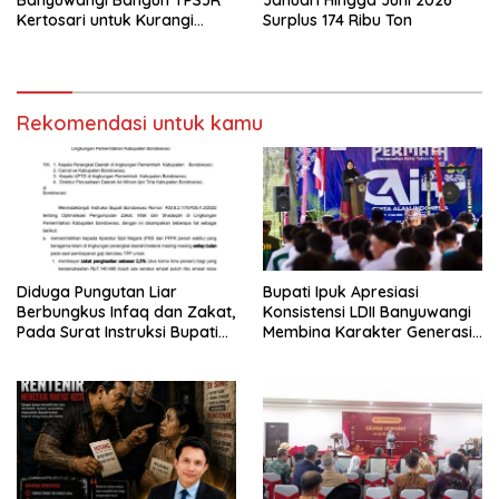
Banyuwangi Bangun TPS3R
Januari Hingga Juni 2026
Kertosari untuk Kurangi
Surplus 174 Ribu Ton
Beban TPA
Rekomendasi untuk kamu
Diduga Pungutan Liar
Bupati Ipuk Apresiasi
Berbungkus Infaq dan Zakat,
Konsistensi LDII Banyuwangi
Pada Surat Instruksi Bupati
Membina Karakter Generasi
Bondowoso
Muda