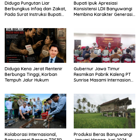
Diduga Pungutan Liar
Bupati Ipuk Apresiasi
Berbungkus Infaq dan Zakat,
Konsistensi LDII Banyuwangi
Pada Surat Instruksi Bupati
Membina Karakter Generasi
Bondowoso
Muda
Diduga Kena Jerat Rentenir
Gubernur Jawa Timur
Berbunga Tinggi, Korban
Resmikan Pabrik Kaleng PT
Tempuh Jalur Hukum
Sunrise Masami Internasional,
Perkuat Hilirisasi Industri
Perikanan Banyuwangi
Kolaborasi Internasional,
Produksi Beras Banyuwangi