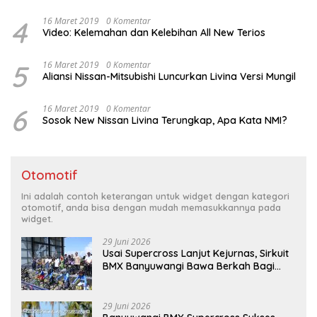
4
16 Maret 2019
0 Komentar
Video: Kelemahan dan Kelebihan All New Terios
5
16 Maret 2019
0 Komentar
Aliansi Nissan-Mitsubishi Luncurkan Livina Versi Mungil
6
16 Maret 2019
0 Komentar
Sosok New Nissan Livina Terungkap, Apa Kata NMI?
Otomotif
Ini adalah contoh keterangan untuk widget dengan kategori
otomotif, anda bisa dengan mudah memasukkannya pada
widget.
29 Juni 2026
Usai Supercross Lanjut Kejurnas, Sirkuit
BMX Banyuwangi Bawa Berkah Bagi
Ekonomi Warga
29 Juni 2026